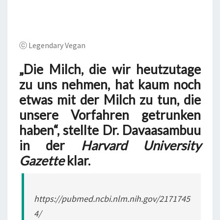
DER W
EISSES GI
FT?
ⓒ Legendary Vegan
„Die Milch, die wir heutzutage
zu uns nehmen, hat kaum noch
etwas mit der Milch zu tun, die
unsere Vorfahren getrunken
haben“, stellte Dr. Davaasambuu
in der
Harvard University
Gazette
klar.
https://pubmed.ncbi.nlm.nih.gov/2171745
4/