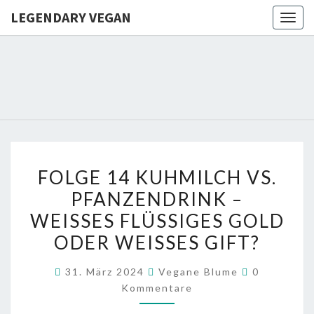
LEGENDARY VEGAN
Togg
navig
LEGENDA
VEGAN
FOLGE
FOLGE 14 KUHMILCH VS.
14
PFANZENDRINK –
KUHMILCH
WEISSES FLÜSSIGES GOLD O
VS.
PFANZENDRINK
DER WEISSES GIFT?
–
Kommentar
31. März 2024
Vegane Blume
0
WEISSES F
Kommentare
LÜSSIGES G
OLD O