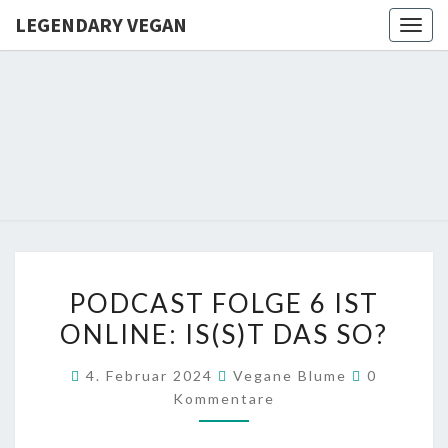
LEGENDARY VEGAN
Togg
navig
LEGENDA
VEGAN
PODCAST
PODCAST FOLGE 6 IST
FOLGE
ONLINE: IS(S)T DAS SO?
6
IST
Kommenta
4. Februar 2024
Vegane Blume
0
ONLINE:
Kommentare
IS(S)T
DAS