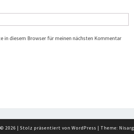
te in diesem Browser für meinen nächsten Kommentar
© 2026
|
Stolz präsentiert von
WordPress
|
Theme:
Nisar