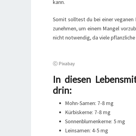
kann.
Somit solltest du bei einer veganen
zunehmen, um einem Mangel vorzube
nicht notwendig, da viele pflanzlic
ⓒ Pixabay
In diesen Lebensmit
drin:
Mohn-Samen: 7-8 mg
Kürbiskerne: 7-8 mg
Sonnenblumenkerne: 5 mg
Leinsamen: 4-5 mg