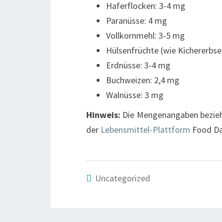
Haferflocken: 3-4 mg
Paranüsse: 4 mg
Vollkornmehl: 3-5 mg
Hülsenfrüchte (wie Kichererbse
Erdnüsse: 3-4 mg
Buchweizen: 2,4 mg
Walnüsse: 3 mg
Hinweis:
Die Mengenangaben beziehe
der
Lebensmittel-Plattform
Food Dat
Uncategorized