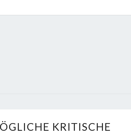
LEGE
VE
FOLGE
ÖGLICHE KRITISCHE
12