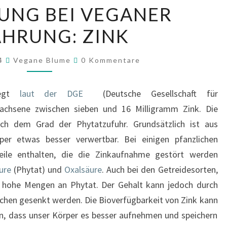
UNG BEI VEGANER
MÖGLICHE
KRITISCHE
HRUNG: ZINK
VERSORGUNG
BEI
Kommentare
24
Vegane Blume
0 Kommentare
VEGANER
ERNÄHRUNG:
iegt
laut der DGE
(Deutsche Gesellschaft für
ZINK
wachsene zwischen sieben und 16 Milligramm Zink. Die
ach dem Grad der Phytatzufuhr. Grundsätzlich ist aus
per etwas besser verwertbar. Bei einigen pfanzlichen
eile enthalten, die die Zinkaufnahme gestört werden
ure
(Phytat) und
Oxalsäure
. Auch bei den Getreidesorten,
 hohe Mengen an Phytat. Der Gehalt kann jedoch durch
chen gesenkt werden. Die Bioverfügbarkeit von Zink kann
n, dass unser Körper es besser aufnehmen und speichern